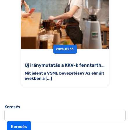
2025.02.13.
Új iránymutatás a KKV-k fenntarthatósági jelentéstételére
Mit jelent a VSME bevezetése? Az elmúlt
években a [...]
Keresés
Keresés