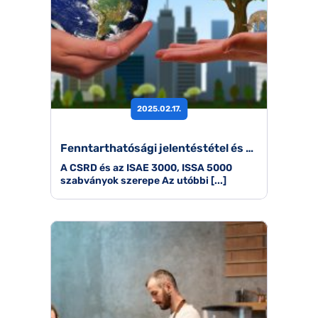
2025.02.17.
Fenntarthatósági jelentéstétel és auditálás: Milyen szerep hárul a könyvvizsgálókra?
A CSRD és az ISAE 3000, ISSA 5000
szabványok szerepe Az utóbbi [...]