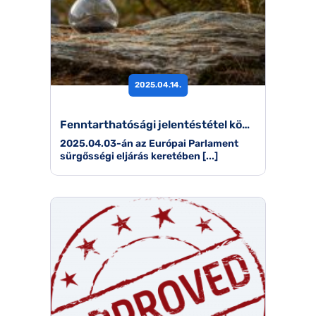
2025.04.14.
Fenntarthatósági jelentéstétel könnyítése – elfogadták a “Stop-the-clock” javaslatot
2025.04.03-án az Európai Parlament
sürgősségi eljárás keretében [...]