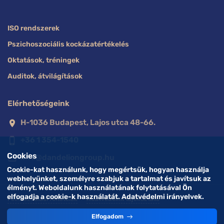
ISO rendszerek
Pszichoszociális kockázatértékelés
Oktatások, tréningek
Auditok, átvilágítások
Elérhetőségeink
H-1036 Budapest, Lajos utca 48-66.
location_on
+36 1 354-1540
phone_iphone
Cookies
info@dandeliongroup.hu
mail_outline
Cookie-kat használunk, hogy megértsük, hogyan használja
webhelyünket, személyre szabjuk a tartalmat és javítsuk az
élményt. Weboldalunk használatának folytatásával Ön
elfogadja a cookie-k használatát. Adatvédelmi irányelvek.
Felhasználási feltételek
Adatvédelmi tájékoztató
Elfogadom
© 2023 DANDELION Kft. All rights reserved.