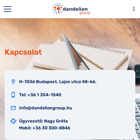
more_vert
Kapcsolat
location_on
H-1036 Budapest, Lajos utca 48-66.
phone_iphone
Tel: +36 1 354-1540
email
info@dandeliongroup.hu
edgesensor_high
Ügyvezető: Nagy Gréta
Mobil: +36 30 300-8846