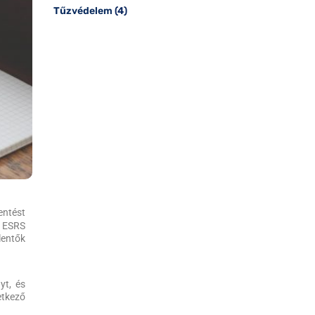
Tűzvédelem
(4)
entést
z ESRS
lentők
yt, és
etkező