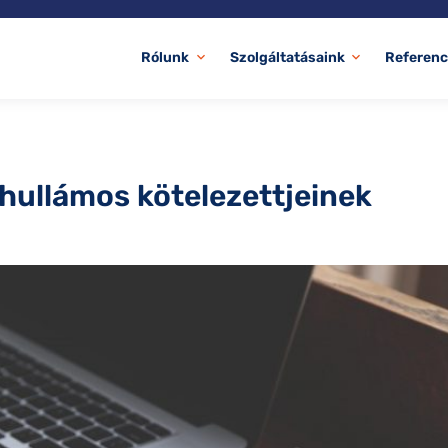
Rólunk
Szolgáltatásaink
Referenc
expand_more
expand_more
hullámos kötelezettjeinek