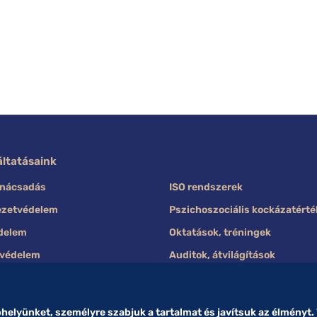
áltatásaink
anácsadás
ISO rendszerek
ezetvédelem
Pszichoszociális kockázatérté
delem
Oktatások, tréningek
védelem
Auditok, átvilágítások
elyünket, személyre szabjuk a tartalmat és javítsuk az élményt.