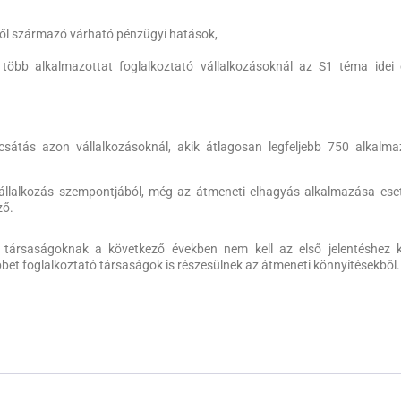
ből származó várható pénzügyi hatások,
több alkalmazottat foglalkoztató vállalkozásoknál az S1 téma idei
csátás azon vállalkozásoknál, akik átlagosan legfeljebb 750 alkalma
lalkozás szempontjából, még az átmeneti elhagyás alkalmazása eset
ző.
 társaságoknak a következő években nem kell az első jelentéshez 
öbbet foglalkoztató társaságok is részesülnek az átmeneti könnyítésekből.