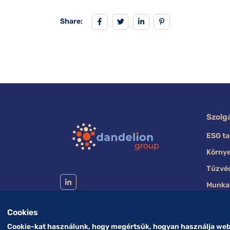
Share:
Szolg
ESG t
Körny
Tűzvé
Munka
Cookies
Cookie-kat használunk, hogy megértsük, hogyan használja webh