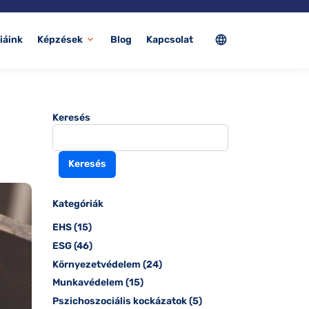
language
iáink
Képzések
Blog
Kapcsolat
expand_more
Keresés
Keresés
Kategóriák
EHS
(15)
ESG
(46)
Környezetvédelem
(24)
Munkavédelem
(15)
Pszichoszociális kockázatok
(5)