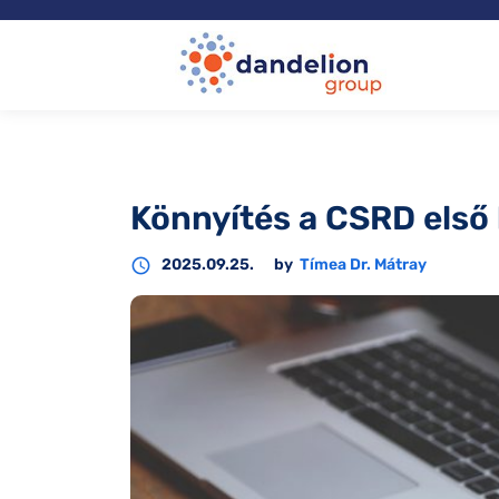
Könnyítés a CSRD első 
access_time
2025.09.25.
by
Tímea Dr. Mátray