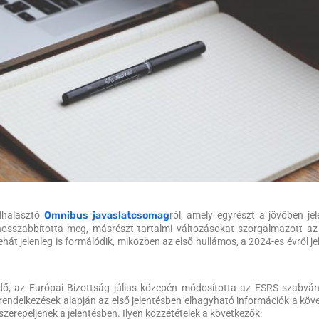
elhalasztó
Omnibus javaslatcsomag
ról, amely egyrészt a jövőben jel
 hosszabbította meg, másrészt tartalmi változásokat szorgalmazott a
hát jelenleg is formálódik, miközben az első hullámos, a 2024-es évről je
ndő, az Európai Bizottság július közepén módosította az ESRS szabván
 rendelkezések alapján az első jelentésben elhagyható információk a köv
zerepeljenek a jelentésben. Ilyen közzétételek a következők: