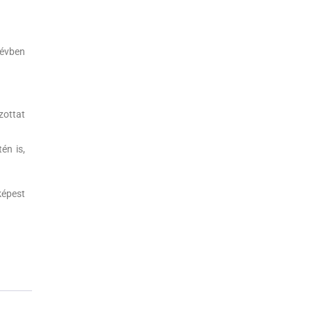
 évben
zottat
én is,
képest