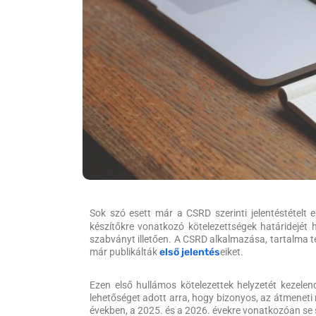
Sok szó esett már a CSRD szerinti jelentéstételt 
készítőkre vonatkozó kötelezettségek határidejét
szabványt illetően. A CSRD alkalmazása, tartalma te
már publikálták
első jelentés
eiket.
Ezen első hullámos kötelezettek helyzetét kezele
lehetőséget adott arra, hogy bizonyos, az átmeneti
években, a 2025. és a 2026. évekre vonatkozóan se s