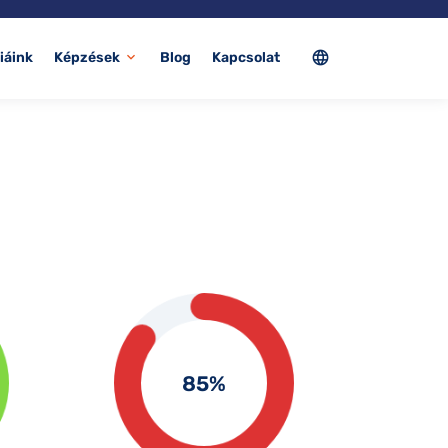
language
iáink
Képzések
Blog
Kapcsolat
expand_more
85