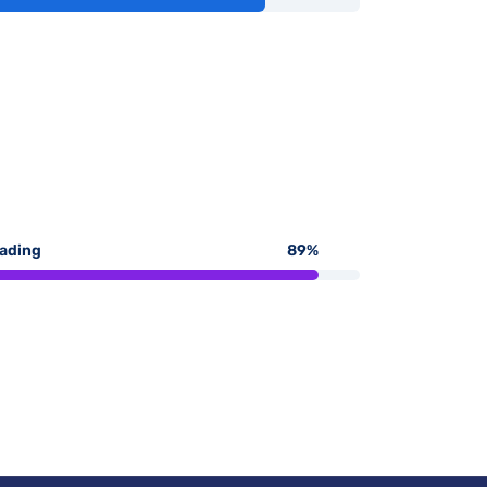
ading
89
%