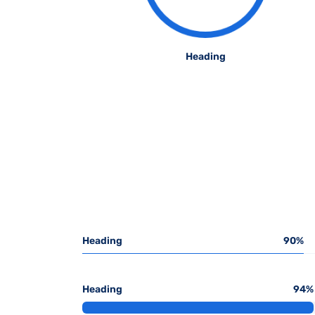
Heading
Heading
90
%
Heading
94
%