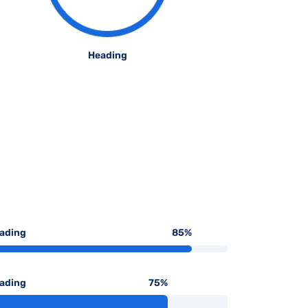
Heading
ading
85
%
ading
75
%