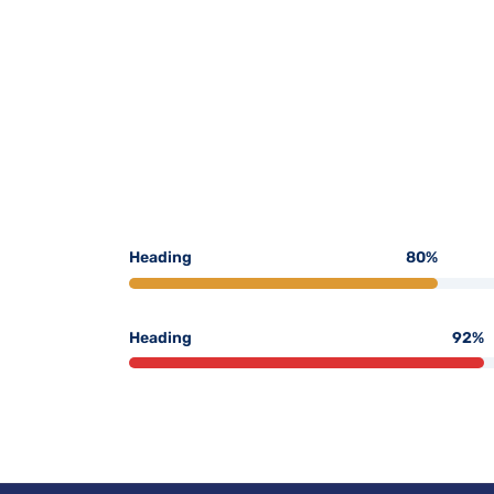
Heading
80
%
Heading
92
%