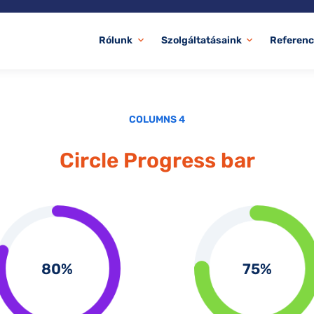
Rólunk
Szolgáltatásaink
Referenc
expand_more
expand_more
COLUMNS 4
Circle Progress bar
80
75