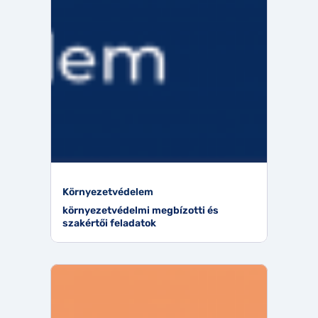
Környezetvédelem
környezetvédelmi megbízotti és
szakértői feladatok