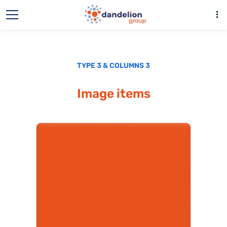
more_vert
TYPE 3 & COLUMNS 3
Image items