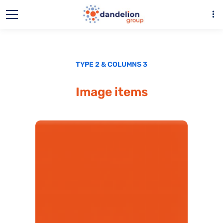
more_vert
TYPE 2 & COLUMNS 3
Image items