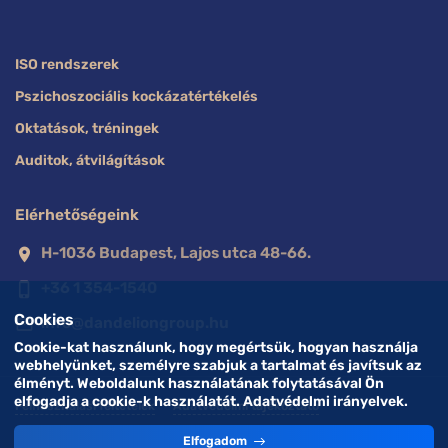
ISO rendszerek
Pszichoszociális kockázatértékelés
Oktatások, tréningek
Auditok, átvilágítások
Elérhetőségeink
H-1036 Budapest, Lajos utca 48-66.
location_on
+36 1 354-1540
phone_iphone
Cookies
info@dandeliongroup.hu
mail_outline
Cookie-kat használunk, hogy megértsük, hogyan használja
webhelyünket, személyre szabjuk a tartalmat és javítsuk az
élményt. Weboldalunk használatának folytatásával Ön
elfogadja a cookie-k használatát. Adatvédelmi irányelvek.
Felhasználási feltételek
Adatvédelmi tájékoztató
Elfogadom
© 2023 DANDELION Kft. All rights reserved.