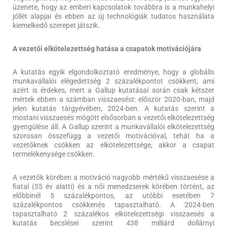
üzenete, hogy az emberi kapcsolatok továbbra is a munkahelyi
jóllét alapjai és ebben az új technológiák tudatos használata
kiemelkedő szerepet játszik.
A vezetői elkötelezettség hatása a csapatok motivációjára
A kutatás egyik elgondolkoztató eredménye, hogy a globális
munkavállalói elégedettség 2 százalékpontot csökkent, ami
azért is érdekes, mert a Gallup kutatásai során csak kétszer
mértek ebben a számban visszaesést: először 2020-ban, majd
jelen kutatás tárgyévében, 2024-ben. A kutatás szerint a
mostani visszaesés mögött elsősorban a vezetői elkötelezettség
gyengülése áll. A Gallup szerint a munkavállalói elkötelezettség
szorosan összefügg a vezetői motivációval, tehát ha a
vezetőknek csökken az elkötelezettsége, akkor a csapat
termelékenysége csökken.
A vezetők körében a motiváció nagyobb mértékű visszaesése a
fiatal (35 év alatti) és a női menedzserek körében történt, az
előbbinél 5 százalékpontos, az utóbbi esetében 7
százalékpontos csökkenés tapasztalható. A 2024-ben
tapasztalható 2 százalékos elkötelezettségi visszaesés a
kutatás becslései szerint 438 milliárd dollárnyi