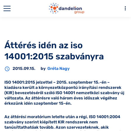
more_vert
Áttérés idén az iso
14001:2015 szabványra
access_time
2015.09.15.
by
Gréta Nagy
ISO 14001:2015
jelzettel – 2015. szeptember 15.-én –
kiadásra került a környezetközpontú irányítási rendszerek
(KIR) bevezetéséről szóló ISO 14001 nemzetközi szabvány új
változata. Az áttérésre való három éves időszak végéhez
érkezünk idén
szeptember 15
-én.
Az áttérési moratórium letelte után a régi, ISO 14001:2004
szabvány szerint kiépített KIR rendszerek nem
tanúsíttathatóak tovább. Azon szervezeteknek, akik