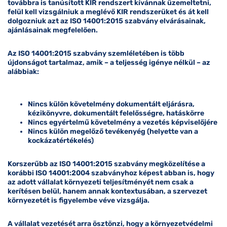
továbbra is tanúsított KIR rendszert kívánnak üzemeltetni,
felül kell vizsgálniuk a meglévő KIR rendszerüket és át kell
dolgozniuk azt az ISO 14001:2015 szabvány elvárásainak,
ajánlásainak megfelelően.
Az ISO 14001:2015 szabvány szemléletében is több
újdonságot tartalmaz, amik – a teljesség igénye nélkül – az
alábbiak:
Nincs külön követelmény dokumentált eljárásra,
kézikönyvre, dokumentált felelősségre, hatáskörre
Nincs egyértelmű követelmény a vezetés képviselőjére
Nincs külön megelőző tevékenyég (helyette van a
kockázatértékelés)
Korszerűbb az ISO 14001:2015 szabvány megközelítése a
korábbi ISO 14001:2004 szabványhoz képest abban is, hogy
az adott vállalat környezeti teljesítményét nem csak a
kerítésen belül, hanem annak kontextusában, a szervezet
környezetét is figyelembe véve vizsgálja.
A vállalat vezetését arra ösztönzi, hogy a környezetvédelmi