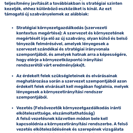
teljesítmény javítását a továbbiakban is stratégiai szinten
kezeljék, ehhez különböző eszközöket is kínál. Az ezt
támogató új szabványelemek az alábbiak:
Stratégiai környezetgazdálkodás (szervezeti
kontextus megértése):
A
szervezet és környezetének
megértését
írja elő az új szabvány, olyan külső és belső
tényezők felmérésével, amelyek lényegesek a
szervezet szándékai és stratégiai irányvonala
szempontjából, és amelyek hatnak arra a képességére,
hogy elérje a környezetközpontú irányítási
rendszerétől várt eredmény(eke)t.
Az érdekelt felek szükségleteinek és elvárásainak
meghatározása során
a szervezet szempontjából azon
érdekelt felek elvárásait kell megában foglalnia, melyek
lényegesek a környezetirányítási rendszer
szempontjából.
Vezetés
(Felsővezetők környezetgazdálkodás iránti
elkötelezettsége, elszámoltathatóság)
A felső vezetésnek közvetlen módon bele kell
kapcsolódnia a környezetirányítási rendszerbe. A felső
vezetés elköteleződésének és szerepének vizsgálata