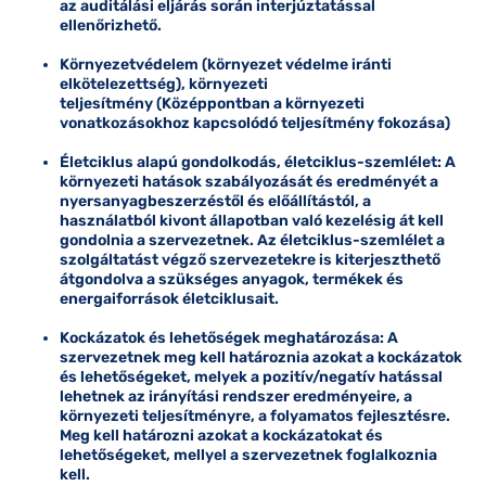
az auditálási eljárás során interjúztatással
ellenőrizhető.
Környezetvédelem
(környezet védelme iránti
elkötelezettség),
környezeti
teljesítmény
(Középpontban a környezeti
vonatkozásokhoz kapcsolódó teljesítmény fokozása)
Életciklus alapú gondolkodás, életciklus-szemlélet:
A
környezeti hatások szabályozását és eredményét a
nyersanyagbeszerzéstől és előállítástól, a
használatból kivont állapotban való kezelésig át kell
gondolnia a szervezetnek. Az életciklus-szemlélet a
szolgáltatást végző szervezetekre is kiterjeszthető
átgondolva a szükséges anyagok, termékek és
energaiforrások életciklusait.
Kockázatok és lehetőségek meghatározása:
A
szervezetnek meg kell határoznia azokat a kockázatok
és lehetőségeket, melyek a pozitív/negatív hatással
lehetnek az irányítási rendszer eredményeire, a
környezeti teljesítményre, a folyamatos fejlesztésre.
Meg kell határozni azokat a kockázatokat és
lehetőségeket, mellyel a szervezetnek foglalkoznia
kell.