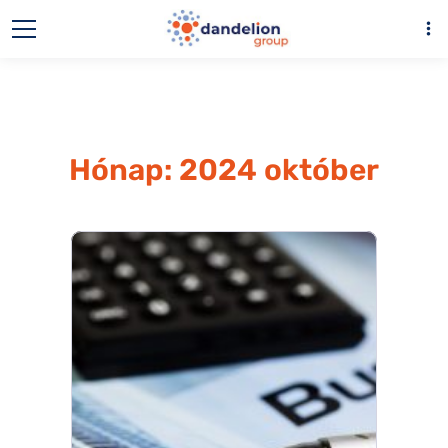
more_vert
Hónap:
2024 október