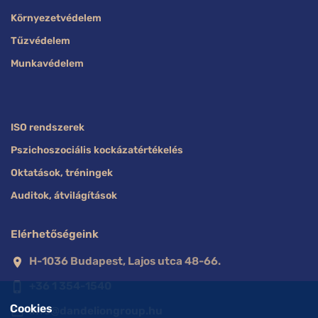
Környezetvédelem
Tűzvédelem
Munkavédelem
ISO rendszerek
Pszichoszociális kockázatértékelés
Oktatások, tréningek
Auditok, átvilágítások
Elérhetőségeink
H-1036 Budapest, Lajos utca 48-66.
location_on
+36 1 354-1540
phone_iphone
Cookies
info@dandeliongroup.hu
mail_outline